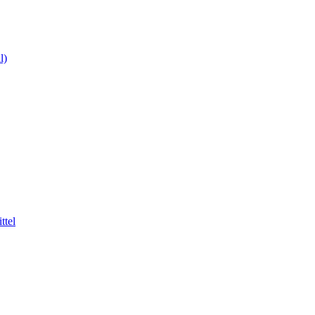
l)
ttel